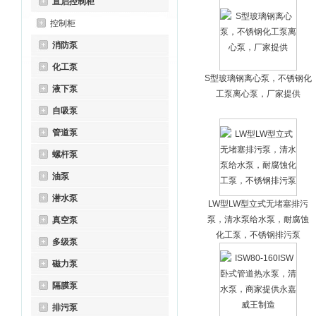
直启控制柜
控制柜
消防泵
化工泵
S型玻璃钢离心泵，不锈钢化
液下泵
工泵离心泵，厂家提供
自吸泵
管道泵
螺杆泵
油泵
潜水泵
LW型LW型立式无堵塞排污
泵，清水泵给水泵，耐腐蚀
真空泵
化工泵，不锈钢排污泵
多级泵
磁力泵
隔膜泵
排污泵