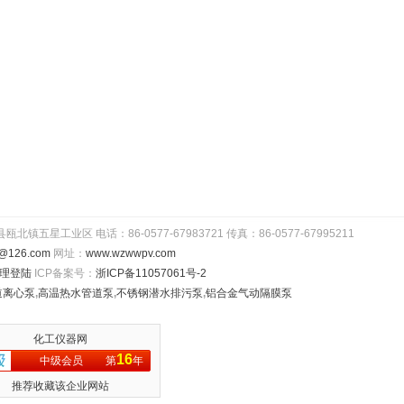
工业区 电话：86-0577-67983721 传真：86-0577-67995211
@126.com
网址：
www.wzwwpv.com
理登陆
ICP备案号：
浙ICP备11057061号-2
道离心泵
,
高温热水管道泵
,
不锈钢潜水排污泵
,
铝合金气动隔膜泵
化工仪器网
16
中级会员
第
年
推荐收藏该企业网站