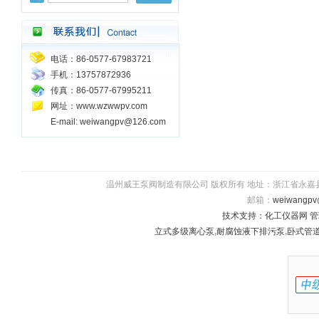
电话：86-0577-67983721
手机：13757872936
传真：86-0577-67995211
网址：www.wzwwpv.com
E-mail: weiwangpv@126.com
温州威王泵阀制造有限公司 版权所有 地址：浙江省永嘉县瓯北镇五星
邮箱：
weiwangpv
技术支持：
化工仪器网
管
立式多级离心泵
,
耐腐蚀液下排污泵
,
卧式管