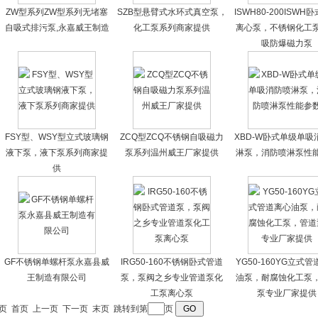
ZW型系列ZW型系列无堵塞
SZB型悬臂式水环式真空泵，
ISWH80-200ISWH
自吸式排污泵,永嘉威王制造
化工泵系列商家提供
离心泵，不锈钢化工
吸防爆磁力泵
FSY型、WSY型立式玻璃钢
ZCQ型ZCQ不锈钢自吸磁力
XBD-W卧式单级单吸
液下泵，液下泵系列商家提
泵系列温州威王厂家提供
淋泵，消防喷淋泵性
供
GF不锈钢单螺杆泵永嘉县威
IRG50-160不锈钢卧式管道
YG50-160YG立式
王制造有限公司
泵，泵阀之乡专业管道泵化
油泵，耐腐蚀化工泵
工泵离心泵
泵专业厂家提供
3 页
首页
上一页
下一页
末页
跳转到第
页