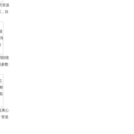
卧式管道
泵，自
消防喷
能参数
管道离心
，管道