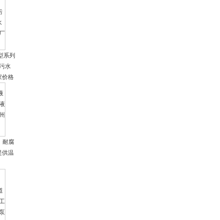
F型系列
污水
家价格
，耐腐
提供温