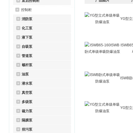
产品图片
直启控制柜
控制柜
YG型
消防泵
化工泵
液下泵
ISWB6
自吸泵
管道泵
螺杆泵
油泵
ISWB
潜水泵
真空泵
多级泵
YG型
磁力泵
隔膜泵
排污泵