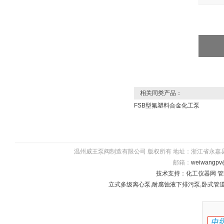
相关同类产品：
FSB型氟塑料合金化工泵
温州威王泵阀制造有限公司 版权所有 地址：浙江省永嘉县瓯北镇五星
邮箱：
weiwangpv
技术支持：
化工仪器网
管
立式多级离心泵
,
耐腐蚀液下排污泵
,
卧式管