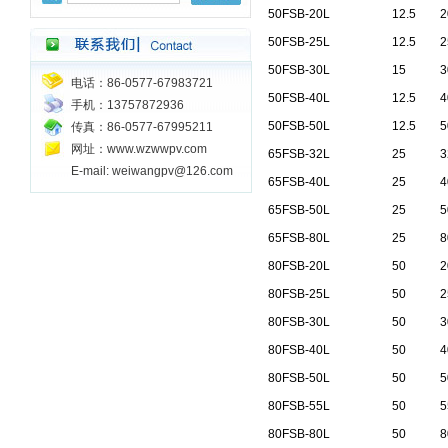
50FSB-20L
12.5
2
50FSB-25L
12.5
2
50FSB-30L
15
3
电话：86-0577-67983721
50FSB-40L
12.5
4
手机：13757872936
50FSB-50L
12.5
5
传真：86-0577-67995211
网址：www.wzwwpv.com
65FSB-32L
25
3
E-mail: weiwangpv@126.com
65FSB-40L
25
4
65FSB-50L
25
5
65FSB-80L
25
8
80FSB-20L
50
2
80FSB-25L
50
2
80FSB-30L
50
3
80FSB-40L
50
4
80FSB-50L
50
5
80FSB-55L
50
5
80FSB-80L
50
8