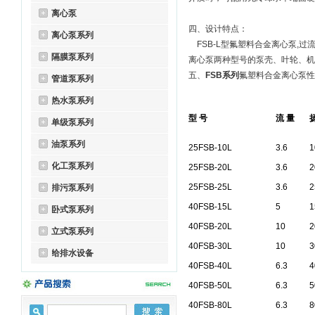
离心泵
四、设计特点：
离心泵系列
FSB-L型氟塑料合金离心泵,过
隔膜泵系列
离心泵两种型号的泵壳、叶轮、机
五、
FSB系列
氟塑料合金离心泵
管道泵系列
热水泵系列
型 号
流 量
扬
单级泵系列
油泵系列
25FSB-10L
3.6
1
化工泵系列
25FSB-20L
3.6
2
25FSB-25L
3.6
2
排污泵系列
40FSB-15L
5
1
卧式泵系列
40FSB-20L
10
2
立式泵系列
40FSB-30L
10
3
给排水设备
40FSB-40L
6.3
4
40FSB-50L
6.3
5
40FSB-80L
6.3
8