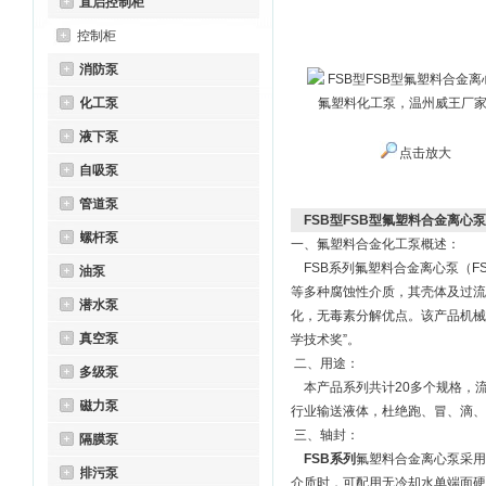
直启控制柜
控制柜
消防泵
化工泵
液下泵
点击放大
自吸泵
管道泵
FSB型FSB型氟塑料合金离
螺杆泵
一、氟塑料合金化工泵概述：
FSB系列氟塑料合金离心泵（FS
油泵
等多种腐蚀性介质，其壳体及过流
潜水泵
化，无毒素分解优点。该产品机械
真空泵
学技术奖”。
二、用途：
多级泵
本产品系列共计20多个规格，
磁力泵
行业输送液体，杜绝跑、冒、滴、
三、轴封：
隔膜泵
FSB系列
氟塑料合金离心泵采用
排污泵
介质时，可配用无冷却水单端面硬