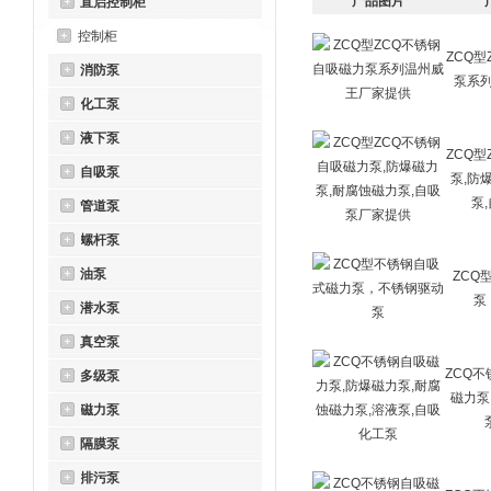
产品图片
直启控制柜
控制柜
ZCQ
消防泵
泵系
化工泵
液下泵
ZCQ
自吸泵
泵,防
泵
管道泵
螺杆泵
油泵
ZCQ
泵
潜水泵
真空泵
ZCQ
多级泵
磁力泵
磁力泵
隔膜泵
排污泵