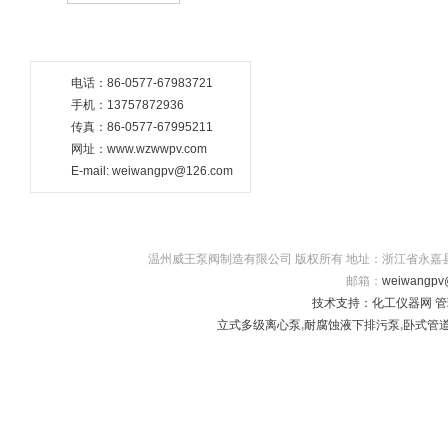
电话：86-0577-67983721
手机：13757872936
传真：86-0577-67995211
网址：www.wzwwpv.com
E-mail: weiwangpv@126.com
温州威王泵阀制造有限公司 版权所有 地址：浙江省永嘉县瓯北镇五星
邮箱：
weiwangpv
技术支持：
化工仪器网
管
立式多级离心泵
,
耐腐蚀液下排污泵
,
卧式管