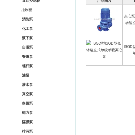
直启控制柜
产品图片
控制柜
离心泵
消防泵
转速
化工泵
液下泵
ISG
自吸泵
管道泵
螺杆泵
油泵
潜水泵
真空泵
多级泵
磁力泵
隔膜泵
排污泵