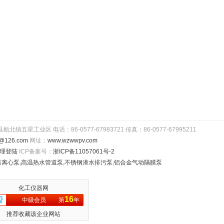
工业区 电话：86-0577-67983721 传真：86-0577-67995211
@126.com
网址：
www.wzwwpv.com
理登陆
ICP备案号：
浙ICP备11057061号-2
道离心泵
,
高温热水管道泵
,
不锈钢潜水排污泵
,
铝合金气动隔膜泵
化工仪器网
16
中级会员
第
年
推荐收藏该企业网站