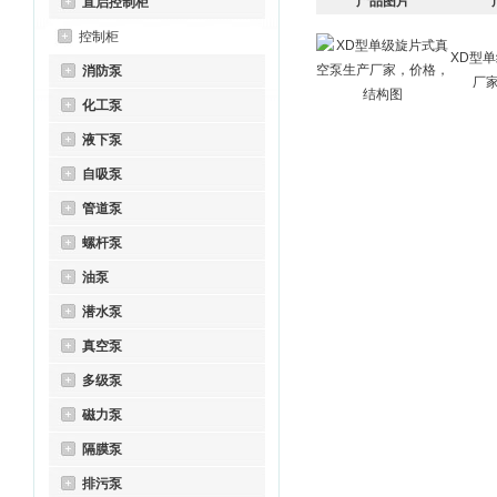
产品图片
直启控制柜
控制柜
XD型
消防泵
厂
化工泵
液下泵
自吸泵
管道泵
螺杆泵
油泵
潜水泵
真空泵
多级泵
磁力泵
隔膜泵
排污泵