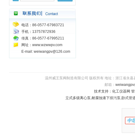
电话：86-0577-67983721
手机：13757872936
传真：86-0577-67995211
网址：www.wzwwpv.com
E-mail: weiwangpv@126.com
温州威王泵阀制造有限公司 版权所有 地址：浙江省永嘉县瓯北镇五星
邮箱：
weiwangpv
技术支持：
化工仪器网
管
立式多级离心泵
,
耐腐蚀液下排污泵
,
卧式管