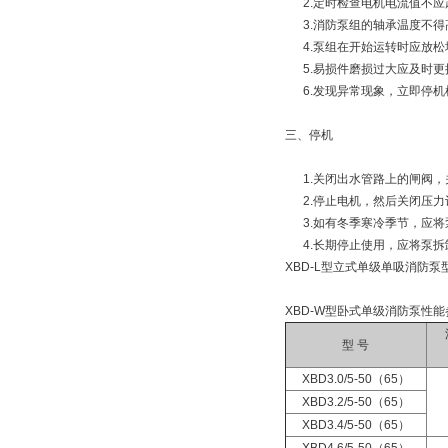
2.定时检查电机电流值不应
3.消防泵组的轴承温度不得高
4.泵组在开始运转时应放松
5.易损件磨损过大应及
6.发现异常现象，立即停
三、停机
1.关闭出水管路上的闸阀
2.停止电机，然后关闭压
3.如有冬季寒冷季节，应
4.长期停止使用，应将泵拆
XBD-L型立式单级单吸消防泵
XBD-W型卧式单级消防泵性能
型 号
XBD3.0/5-50（65）
XBD3.2/5-50（65）
XBD3.4/5-50（65）