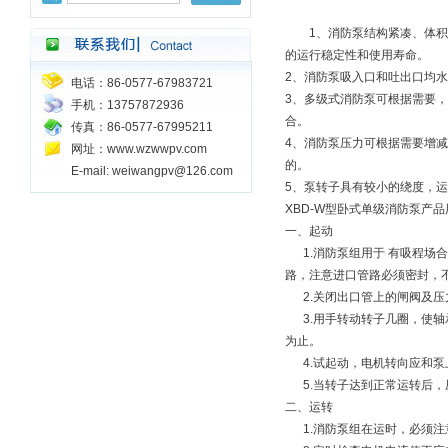
1、消防泵结构紧凑、体积小
的运行稳定性和使用寿命。
2、消防泵吸入口和吐出口均
电话：86-0577-67983721
3、多级式消防泵可根据需要，吸
手机：13757872936
合。
传真：86-0577-67995211
4、消防泵压力可根据需要增
网址：www.wzwwpv.com
的。
E-mail: weiwangpv@126.com
5、泵转子具有较小的绕度，
XBD-W型卧式单级消防泵产品
一、起动
1.消防泵组用于 有吸程场
路，注意进口管路必须密封，
2.关闭出口管上的闸阀及压
3.用手转动转子几圈，使轴
为止。
4.试起动，电机转向应和泵
5.当转子达到正常运转后，
二、运转
1.消防泵组在运时，必须注