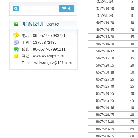
32ZW5-20
5
32ZW10-20
10
32ZW9-30
9
40ZW10-20
10
40ZW20-15
20
电话：86-0577-67983721
40ZW15-30
15
手机：13757872936
50ZW10-20
10
传真：86-0577-67995211
50ZW20-12
20
网址：www.wzwwpv.com
50ZW15-30
15
E-mail: weiwangpv@126.com
50ZW20-35
20
65ZW30-18
30
65ZW25-30
25
65ZW25-40
25
65ZW40-25
40
65ZW65-25
65
80ZW40-16
40
80ZW40-25
40
80ZW25-40
25
80ZW65-25
65
80ZW80-35
80