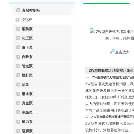
直启控制柜
控制柜
消防泵
化工泵
液下泵
点击放大
自吸泵
管道泵
ZW型自吸式无堵塞排污泵
螺杆泵
一、ZW型
自吸式无堵塞排污泵
产品
ZW型自吸式无堵塞排污泵，
油泵
成的集自吸及排污于一身的新
潜水泵
径为出口口径的60和纤维长度
真空泵
人力的劳动强度，而且安装使
本司产品全部采用计算机设计
多级泵
二、ZW型
自吸式无堵塞排污泵
适用
磁力泵
ZW型自吸式无堵塞排污泵适
设施排污、河塘养殖等行业。
隔膜泵