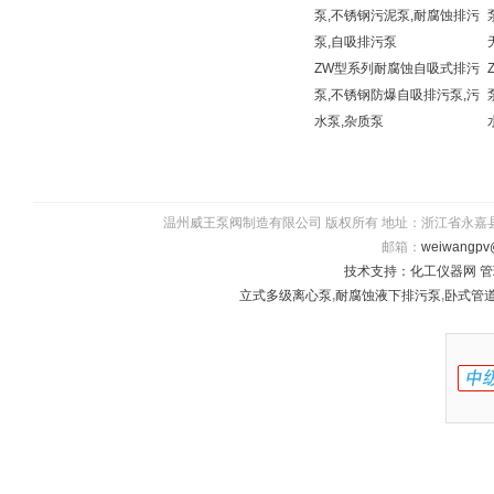
泵,不锈钢污泥泵,耐腐蚀排污
泵,自吸排污泵
ZW型系列耐腐蚀自吸式排污
泵,不锈钢防爆自吸排污泵,污
水泵,杂质泵
温州威王泵阀制造有限公司 版权所有 地址：浙江省永嘉县瓯北镇五星
邮箱：
weiwangpv
技术支持：
化工仪器网
管
立式多级离心泵
,
耐腐蚀液下排污泵
,
卧式管