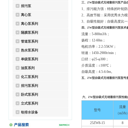
三、ZW型
自吸式无堵塞排污泵
产品
排污泵
1、排污能力强：特殊的叶轮
离心泵
2、高效节能：采用优秀水力模
3、自吸性能好：自吸高度比一
离心泵系列
四、ZW型
自吸式无堵塞排污泵
技术
隔膜泵系列
流量：5-800m3/h；
扬程：12-60m；
管道泵系列
电机功率：2.2-55KW；
热水泵系列
转速：1450-2900r/min；
单级泵系列
口径：φ25-φ300；
介质温度：≤100℃；
油泵系列
自吸高度：4.5-6.0m。
化工泵系列
五、ZW型
自吸式无堵塞排污泵
型号
排污泵系列
卧式泵系列
六、
ZW型
自吸式无堵塞排污泵
性能
立式泵系列
流量
型号
给排水设备
（
m3/h
25ZW8-15
8