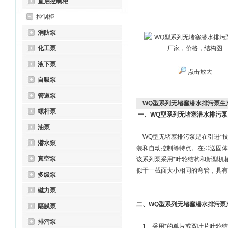
直启控制柜
控制柜
消防泵
化工泵
液下泵
点击放大
自吸泵
管道泵
WQ型系列无堵塞潜水排污泵生
螺杆泵
一、WQ型系列无堵塞潜水排污泵
油泵
WQ型无堵塞排污泵是在引进*技
潜水泵
装和自动控制等特点。在排送固体
真空泵
该系列泵采用*叶轮结构和新型机
似于一截面大小相同的弯管，具有
多级泵
磁力泵
二、WQ型系列无堵塞潜水排污泵
隔膜泵
排污泵
1、采用*的单片或双叶片叶轮结