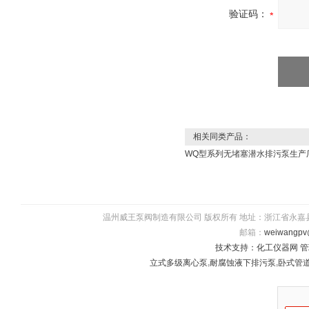
验证码：
相关同类产品：
WQ型系列无堵塞潜水排污泵生产
温州威王泵阀制造有限公司 版权所有 地址：浙江省永嘉县瓯北镇五星
邮箱：
weiwangpv
技术支持：
化工仪器网
管
立式多级离心泵
,
耐腐蚀液下排污泵
,
卧式管