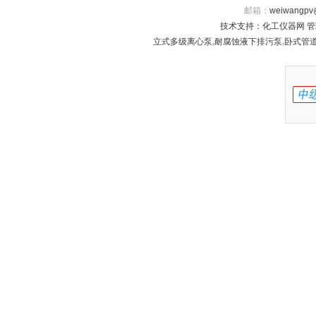
邮箱：
weiwangpv
技术支持：
化工仪器网
管
立式多级离心泵
,
耐腐蚀液下排污泵
,
卧式管