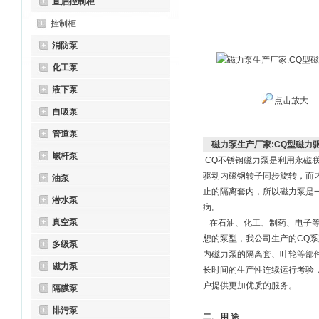
直启控制柜
控制柜
消防泵
化工泵
液下泵
点击放大
自吸泵
管道泵
磁力泵生产厂家:CQ型磁力
螺杆泵
CQ不锈钢磁力泵是利用永磁
驱动内磁钢转子同步旋转，而
油泵
止的隔离套内，所以磁力泵是
潜水泵
病。
真空泵
在石油、化工、制药、电子等
想的泵型，我公司生产的CQ
多级泵
内磁力泵的隔离套、叶轮等部件
磁力泵
长时间的生产性连续运行考验，
户提供更加优质的服务。
隔膜泵
排污泵
二、用 途