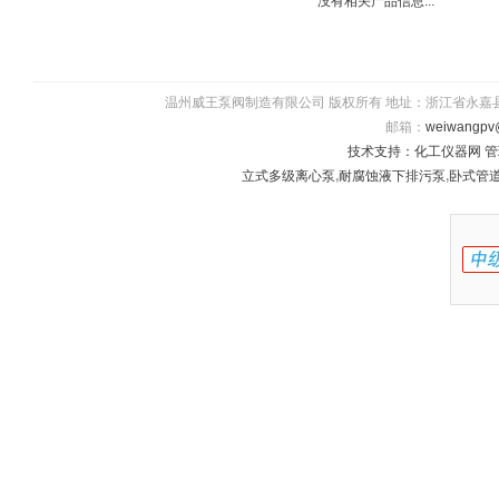
没有相关产品信息...
温州威王泵阀制造有限公司 版权所有 地址：浙江省永嘉县瓯北镇五星
邮箱：
weiwangpv
技术支持：
化工仪器网
管
立式多级离心泵
,
耐腐蚀液下排污泵
,
卧式管