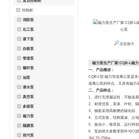
直启控制柜
控制柜
消防泵
化工泵
液下泵
点击放大
自吸泵
管道泵
磁力泵生产厂家:CQB-L磁
螺杆泵
一、产品概述：
CQB-L型 磁力管道离心泵
油泵
道离心泵的特点、又具有磁力
潜水泵
二、产品特点：
真空泵
1、进行无泄漏运转，可输送
2、材质优良，泵体、叶轮、
多级泵
3、轴套采用高耐磨的碳化硅、
磁力泵
4、立式安装，结构紧凑、占
5、振动小，噪音低，运行特
隔膜泵
6、泵的绝大多数零部件与CQB系
排污泵
为0.75-75Kw