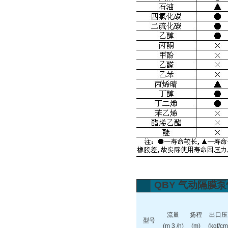
QBY
气动隔膜泵
流量
扬程
出口压
型号
(m 3 /h)
(m)
(kgf/cm