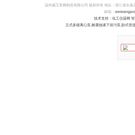
温州威王泵阀制造有限公司 版权所有 地址：浙江省永嘉县瓯北镇五星
邮箱：
weiwangpv
技术支持：
化工仪器网
管
立式多级离心泵
,
耐腐蚀液下排污泵
,
卧式管