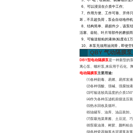
5、不*电，在易燃、易爆场所使
6、可以浸没在介质中工作;
7、作用方便、工作可靠、开停
坏，不旦超负荷，泵会自动地停机
8、结构简单、易损件少，该泵
活塞、齿轮、叶片等部件的磨损而
9、可输送较粘的液体(粘度在1万
10、本泵无须用油润滑，即使空
QBY
气动隔膜泵
DBY型电动隔膜泵
是一种新型的泵
离心泵、螺杆泵,来应用于石化、陶瓷
电动隔膜泵
主要用途:
⑴各种剧毒、易燃、易挥发液
⑵各种强酸、强碱、强腐蚀液
⑶可输送较高温度的介质150
⑷作为各种压滤机前级送压装
⑸热水回收及循环。
⑹油罐车、油库、油品装卸。
⑺泵吸泡菜果酱、土豆泥、巧
⑻泵吸油漆、树胶、颜料粘合
⑼各种瓷器轴浆水泥灌浆灰浆