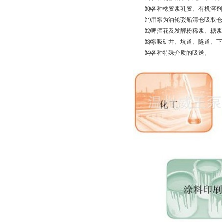
⑽各种橡胶浆乳胶、有机溶剂
⑾用泵为油轮驳船清仓吸取仓
⑿啤酒花及发酵粉稀浆、糖浆
⒀泵吸矿井、坑道、隧道、下
⒁各种特殊介质的吸送。