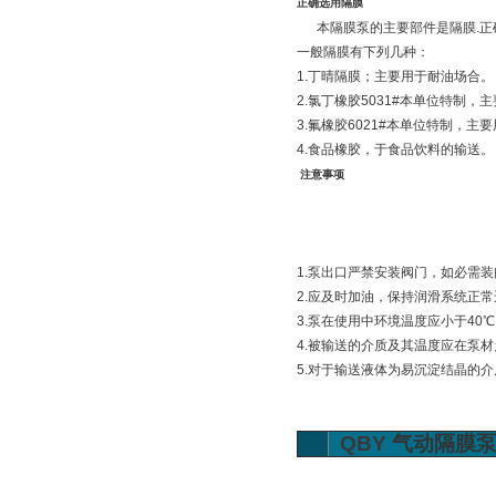
正确选用隔膜
本隔膜泵的主要部件是隔膜.正
一般隔膜有下列几种：
1.丁晴隔膜；主要用于耐油场合。
2.氯丁橡胶5031#本单位特制
3.氟橡胶6021#本单位特制，
4.食品橡胶，于食品饮料的输送。
注意事项
1.泵出口严禁安装阀门，如必需
2.应及时加油，保持润滑系统正
3.泵在使用中环境温度应小于40
4.被输送的介质及其温度应在泵
5.对于输送液体为易沉淀结晶的
QBY
气动隔膜