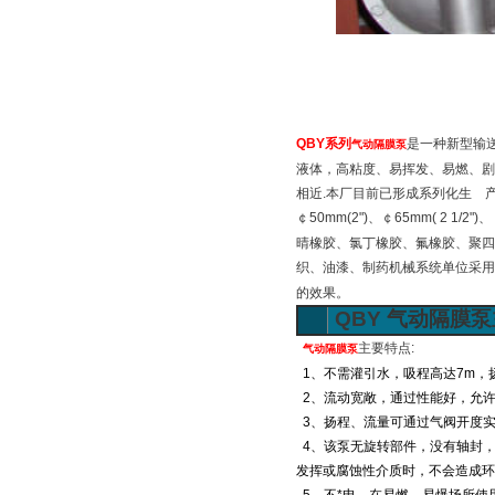
QBY系列
是一种新型输
气动隔膜泵
液体，高粘度、易挥发、易燃、剧毒
相近.本厂目前已形成系列化生 产，共有八
￠50mm(2")、￠65mm( 2 1/
晴橡胶、氯丁橡胶、氟橡胶、聚四
织、油漆、制药机械系统单位采用
的效果。
QBY
气动隔膜泵
主要特点:
气动隔膜泵
1、不需灌引水，吸程高达7m，扬程达
2、流动宽敞，通过性能好，允许通
3、扬程、流量可通过气阀开度实现无级
4、该泵无旋转部件，没有轴封，
发挥或腐蚀性介质时，不会造成环