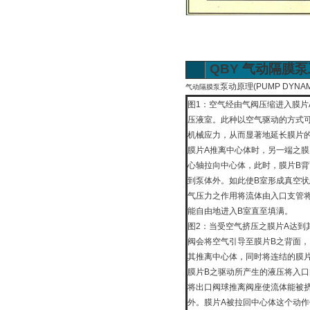
QBY
气动隔膜泵
泵动原理(PUMP D
气动隔膜泵
图1：空气经由气阀压缩进入膜片
压液室。此种以空气驱动的方式
机械应力，从而显著地延长膜片
膜片A推离中心体时，另一端之膜
心轴拉向中心体，此时，膜片B
到泵体外。如此使B室形成真空
气压力之作用将流体由入口支管
能自由地进入B室直至填满。
图2：当受空气挤压之膜片A达到
阀会将空气引导至膜片B之背面
其推离中心体，同时将连结的膜
膜片B之驱动所产生的液压将入
将出口阀球推离阀座使流体能被
外。膜片A被拉回中心体这个动作