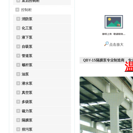
直启控制柜
控制柜
消防泵
化工泵
液下泵
点击放大
自吸泵
管道泵
QBY-15隔膜泵专业制造商，
螺杆泵
油泵
潜水泵
真空泵
多级泵
磁力泵
隔膜泵
排污泵