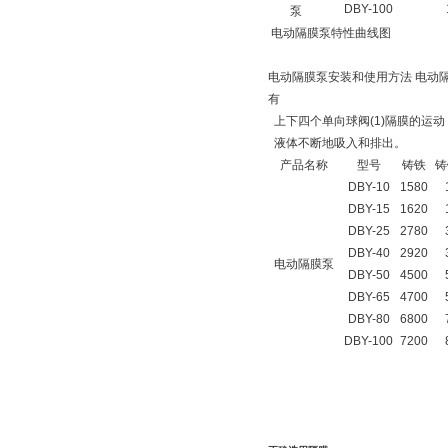
DBY-100
泵
电动隔膜泵特性曲线图
电动隔膜泵安装和使用方法 电动隔
有
上下四个单向球阀(1)隔膜的运
液体不断地吸入和排出。
产品名称
型号
铸铁
铸
DBY-10
1580
DBY-15
1620
DBY-25
2780
DBY-40
2920
电动隔膜泵
DBY-50
4500
DBY-65
4700
DBY-80
6800
DBY-100
7200