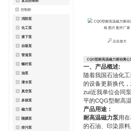
直启控制柜
控制柜
消防泵
化工泵
液下泵
点击放大
自吸泵
管道泵
CQG型耐高温磁力驱动离心泵
螺杆泵
一、产品概述:
油泵
随着我国石油化工
潜水泵
的设备更新换代，发
zui近我单位会
真空泵
平的CQG型耐高
多级泵
产品用途：
磁力泵
耐高温磁力泵
用在
隔膜泵
的石油、印染原料
排污泵