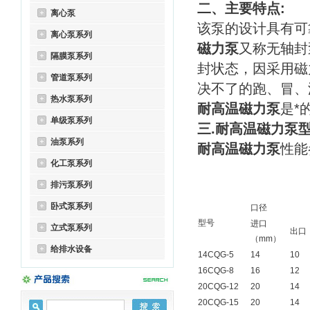
二、主要特点:
离心泵
该泵的设计具有可
离心泵系列
磁力泵
又称无轴封
隔膜泵系列
封状态，因采用磁
管道泵系列
决不了的跑、冒、
热水泵系列
耐高温磁力泵
是*
单级泵系列
三.耐高温磁力泵型
油泵系列
耐高温磁力泵
性能
化工泵系列
排污泵系列
卧式泵系列
口径
型号
进口
立式泵系列
出口
（mm）
给排水设备
14CQG-5
14
10
16CQG-8
16
12
20CQG-12
20
14
20CQG-15
20
14