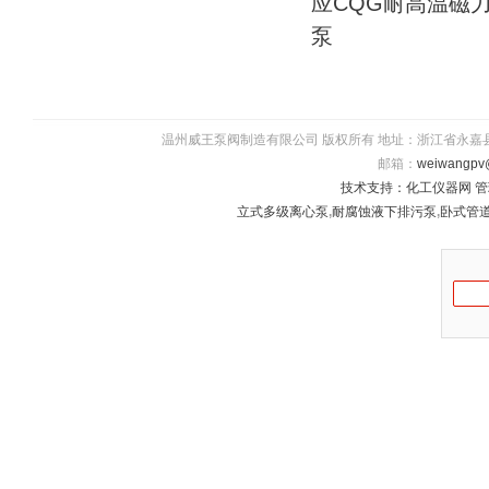
应CQG耐高温磁
泵
温州威王泵阀制造有限公司 版权所有 地址：浙江省永嘉县瓯北镇五星
邮箱：
weiwangpv
技术支持：
化工仪器网
管
立式多级离心泵
,
耐腐蚀液下排污泵
,
卧式管