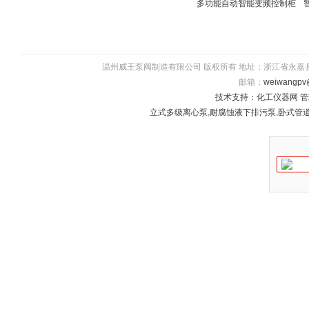
多功能自动智能变频控制柜
温州威王泵阀制造有限公司 版权所有 地址：浙江省永嘉县瓯北镇五星
邮箱：
weiwangpv
技术支持：
化工仪器网
管
立式多级离心泵
,
耐腐蚀液下排污泵
,
卧式管