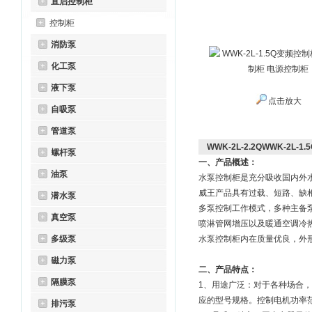
直启控制柜
控制柜
消防泵
化工泵
液下泵
点击放大
自吸泵
管道泵
WWK-2L-2.2QWWK-2L
螺杆泵
一、产品概述：
油泵
水泵控制柜是充分吸收国内外
威王产品具有过载、短路、缺
潜水泵
多泵控制工作模式，多种主备
真空泵
喷淋管网增压以及暖通空调冷
多级泵
水泵控制柜内在质量优良，外
磁力泵
二、产品特点：
隔膜泵
1、用途广泛：对于各种场合
应的型号规格。控制电机功率范围
排污泵