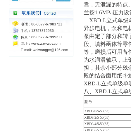
靠，无泄漏的特点
兰按1.6MPa压
XBD-L立式单
电话：86-0577-67983721
异步电机，泵和电
手机：13757872936
泵由定子部分和转
传真：86-0577-67995211
段、填料函体等零
网址：www.wzwwpv.com
E-mail: weiwangpv@126.com
等，磨损后可用备
为水润滑轴承，上
担，其余小部分残
段的结合面用纸垫
XBD-L立式单级
八、XBD-L立式
型 号
XBD3.0/5-50(65)
XBD3.2/5-50(65)
XBD3.4/5-50(65)
XBD4.6/5-50(65)