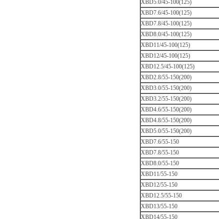
XBD5.0/45-100(125)
XBD7.6/45-100(125)
XBD7.8/45-100(125)
XBD8.0/45-100(125)
XBD11/45-100(125)
XBD12/45-100(125)
XBD12.5/45-100(125)
XBD2.8/55-150(200)
XBD3.0/55-150(200)
XBD3.2/55-150(200)
XBD4.6/55-150(200)
XBD4.8/55-150(200)
XBD5.0/55-150(200)
XBD7.6/55-150
XBD7.8/55-150
XBD8.0/55-150
XBD11/55-150
XBD12/55-150
XBD12.5/55-150
XBD13/55-150
XBD14/55-150