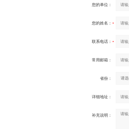
您的单位：
您的姓名：
联系电话：
常用邮箱：
省份：
详细地址：
补充说明：