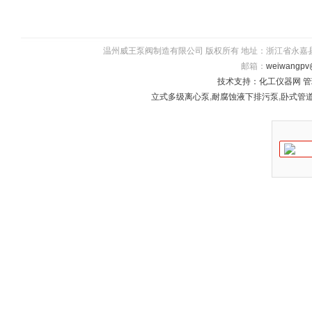
温州威王泵阀制造有限公司 版权所有 地址：浙江省永嘉县瓯北镇五星
邮箱：
weiwangpv
技术支持：
化工仪器网
管
立式多级离心泵
,
耐腐蚀液下排污泵
,
卧式管