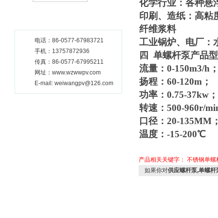
化学行业：各种悬
印刷、造纸：高粘
纤维浆料
电话：86-0577-67983721
工业锅炉、电厂：
手机：13757872936
四
单螺杆泵
产品型
传真：86-0577-67995211
流量：0-150m3/h
网址：www.wzwwpv.com
扬程：60-120m；
E-mail: weiwangpv@126.com
功率：0.75-37kw；
转速：500-960r/m
口径：20-135MM
温度：-15-200℃
产品相关关键字：
不锈钢单螺
如果你对
供应螺杆泵,单螺杆