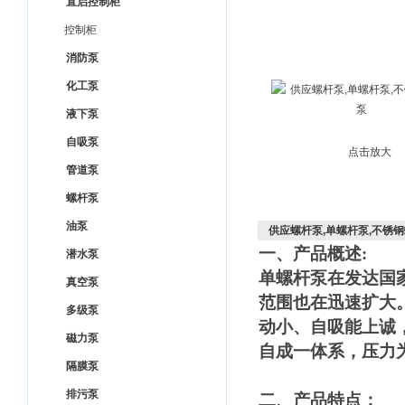
直启控制柜
控制柜
消防泵
化工泵
液下泵
自吸泵
点击放大
管道泵
螺杆泵
油泵
供应螺杆泵,单螺杆泵,不锈
一、产品概述
:
潜水泵
单螺杆泵在发达国
真空泵
范围也在迅速扩大
多级泵
动小、自吸能上诚
磁力泵
自成一体系，压力为
隔膜泵
排污泵
二、产品特点：