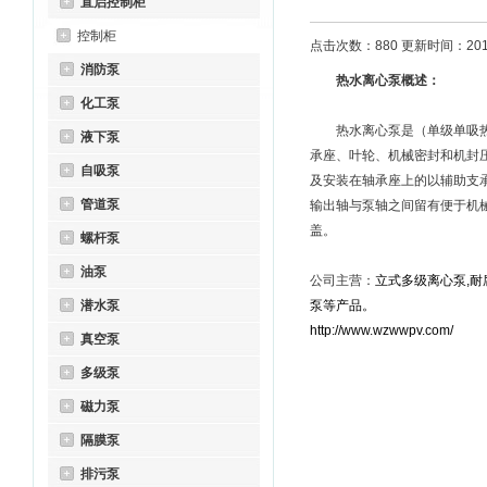
直启控制柜
控制柜
点击次数：880 更新时间：2012
消防泵
热水离心泵概述：
化工泵
热水离心泵是（单级单吸热水
液下泵
承座、叶轮、机械密封和机封
自吸泵
及安装在轴承座上的以辅助支
管道泵
输出轴与泵轴之间留有便于机
盖。
螺杆泵
油泵
公司主营：
立式多级离心泵
,
耐
潜水泵
泵
等产品。
http://www.wzwwpv.com/
真空泵
多级泵
磁力泵
隔膜泵
排污泵