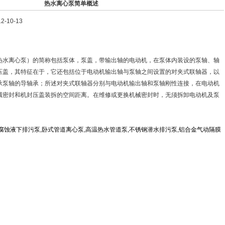
热水离心泵简单概述
-10-13
离心泵）的简称包括泵体，泵盖，带输出轴的电动机，在泵体内装设的泵轴、轴
压盖，其特征在于，它还包括位于电动机输出轴与泵轴之间设置的对夹式联轴器，以
承泵轴的导轴承；所述对夹式联轴器分别与电动机输出轴和泵轴刚性连接，在电动机
械密封和机封压盖装拆的空间距离。在维修或更换机械密封时，无须拆卸电动机及泵
腐蚀液下排污泵
,
卧式管道离心泵
,
高温热水管道泵
,
不锈钢潜水排污泵
,
铝合金气动隔膜