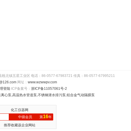
工业区 电话：86-0577-67983721 传真：86-0577-67995211
@126.com
网址：
www.wzwwpv.com
理登陆
ICP备案号：
浙ICP备11057061号-2
道离心泵
,
高温热水管道泵
,
不锈钢潜水排污泵
,
铝合金气动隔膜泵
化工仪器网
16
中级会员
第
年
推荐收藏该企业网站