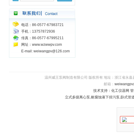
电话：86-0577-67983721
手机：13757872936
传真：86-0577-67995211
网址：www.wzwwpv.com
E-mail: weiwangpv@126.com
温州威王泵阀制造有限公司 版权所有 地址：浙江省永嘉县瓯北镇五星
邮箱：
weiwangpv
技术支持：
化工仪器网
管
立式多级离心泵
,
耐腐蚀液下排污泵
,
卧式管