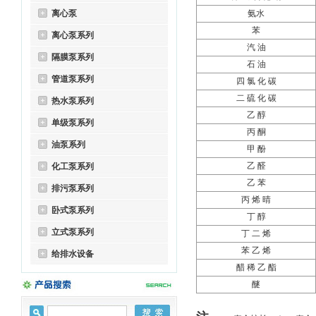
离心泵
氨水
苯
离心泵系列
汽 油
隔膜泵系列
石 油
管道泵系列
四 氯 化 碳
二 硫 化 碳
热水泵系列
乙 醇
单级泵系列
丙 酮
油泵系列
甲 酚
乙 醛
化工泵系列
乙 苯
排污泵系列
丙 烯 晴
卧式泵系列
丁 醇
立式泵系列
丁 二 烯
苯 乙 烯
给排水设备
醋 稀 乙 酯
醚