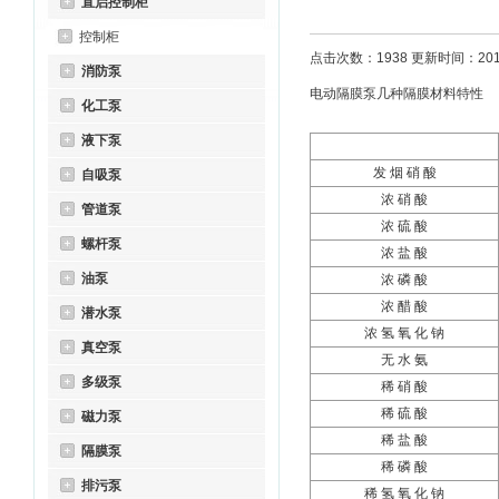
直启控制柜
控制柜
点击次数：1938 更新时间：2011
消防泵
电动隔膜泵几种隔膜材料特性
化工泵
液下泵
发 烟 硝 酸
自吸泵
浓 硝 酸
管道泵
浓 硫 酸
螺杆泵
浓 盐 酸
油泵
浓 磷 酸
浓 醋 酸
潜水泵
浓 氢 氧 化 钠
真空泵
无 水 氨
多级泵
稀 硝 酸
稀 硫 酸
磁力泵
稀 盐 酸
隔膜泵
稀 磷 酸
排污泵
稀 氢 氧 化 钠