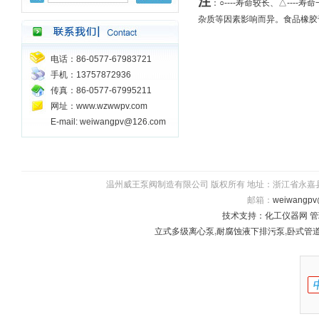
注
：○----寿命较长、△--
杂质等因素影响而异。食品橡胶
电话：86-0577-67983721
手机：13757872936
传真：86-0577-67995211
网址：www.wzwwpv.com
E-mail: weiwangpv@126.com
温州威王泵阀制造有限公司 版权所有 地址：浙江省永嘉县瓯北镇五星
邮箱：
weiwangpv
技术支持：
化工仪器网
管
立式多级离心泵
,
耐腐蚀液下排污泵
,
卧式管